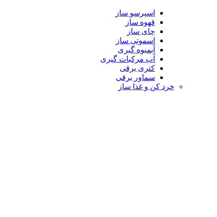
اسپرسو ساز
قهوه ساز
چای ساز
اسموتی ساز
آبمیوه گیری
آب مرکبات گیری
کتری برقی
سماور برقی
خرد کن و غذا ساز