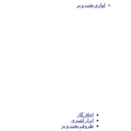
لوازم پخت و پز
اجاق گاز
ابزار آشپزی
ظروف پخت و پز