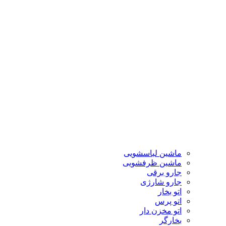
ماشین لباسشویی
ماشین ظرفشویی
جارو برقی
جارو شارژی
اتو بخار
اتو پرس
اتو مخزن دار
بخارگر