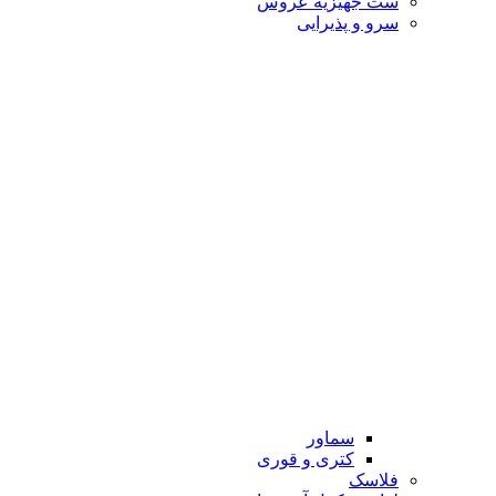
ست جهیزیه عروس
سرو و پذیرایی
سماور
کتری و قوری
فلاسک