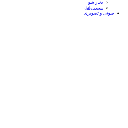
بخار شو
مینی واش
صوتی و تصویری