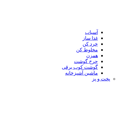
آسیاب
غذا ساز
خرد کن
مخلوط کن
همزن
چرخ گوشت
گوشت کوب برقی
ماشین آشپزخانه
پخت و پز