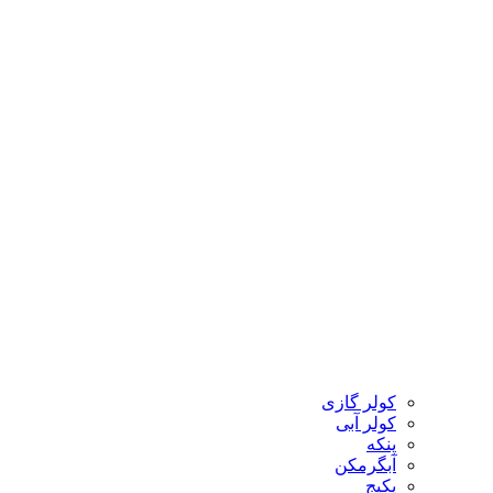
کولر گازی
کولر آبی
پنکه
آبگرمکن
پکیج