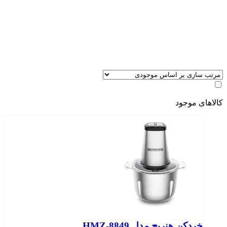
کالاهای موجود
خردکن هنریچ مدل HMZ-8849