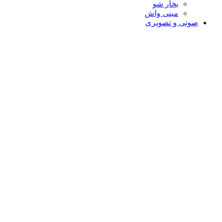
بخار شو
مینی واش
صوتی و تصویری