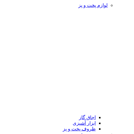
لوازم پخت و پز
اجاق گاز
ابزار آشپزی
ظروف پخت و پز