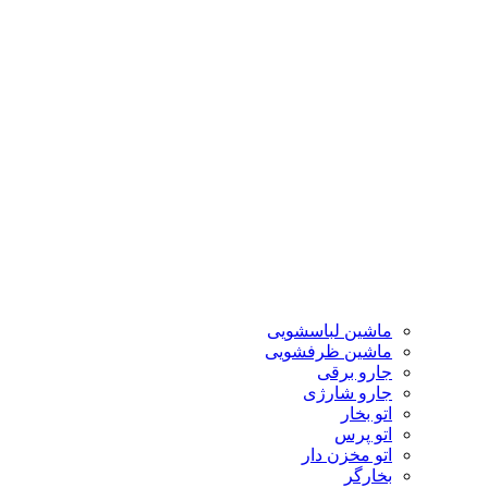
ماشین لباسشویی
ماشین ظرفشویی
جارو برقی
جارو شارژی
اتو بخار
اتو پرس
اتو مخزن دار
بخارگر