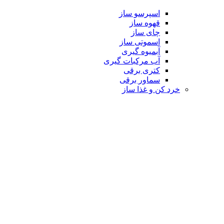
اسپرسو ساز
قهوه ساز
چای ساز
اسموتی ساز
آبمیوه گیری
آب مرکبات گیری
کتری برقی
سماور برقی
خرد کن و غذا ساز