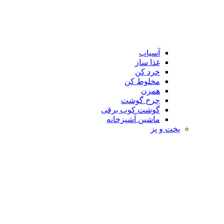
آسیاب
غذا ساز
خرد کن
مخلوط کن
همزن
چرخ گوشت
گوشت کوب برقی
ماشین آشپزخانه
پخت و پز