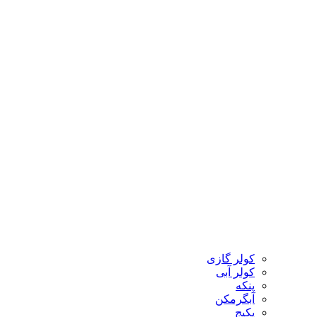
کولر گازی
کولر آبی
پنکه
آبگرمکن
پکیج