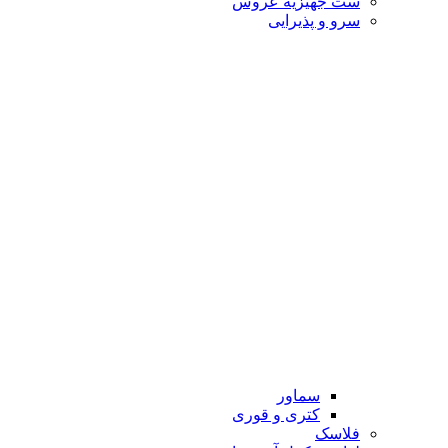
ست جهیزیه عروس
سرو و پذیرایی
سماور
کتری و قوری
فلاسک