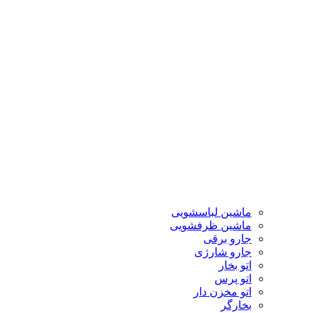
ماشین لباسشویی
ماشین ظرفشویی
جارو برقی
جارو شارژی
اتو بخار
اتو پرس
اتو مخزن دار
بخارگر