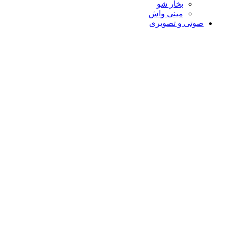
بخار شو
مینی واش
صوتی و تصویری