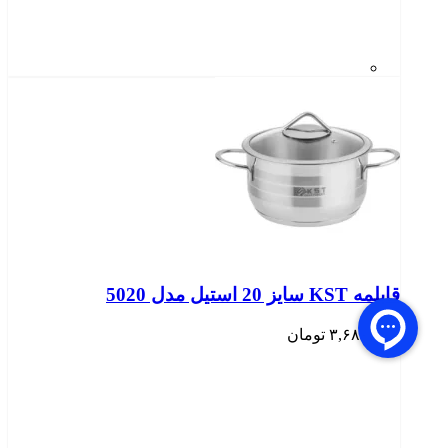
قابلمه KST سایز 20 استیل مدل 5020
۳,۶۸۰,۰۰۰
تومان