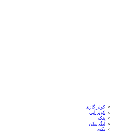
کولر گازی
کولر آبی
پنکه
آبگرمکن
پکیج