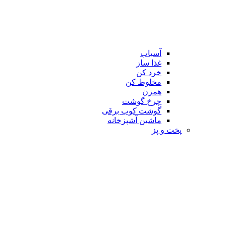
آسیاب
غذا ساز
خرد کن
مخلوط کن
همزن
چرخ گوشت
گوشت کوب برقی
ماشین آشپزخانه
پخت و پز