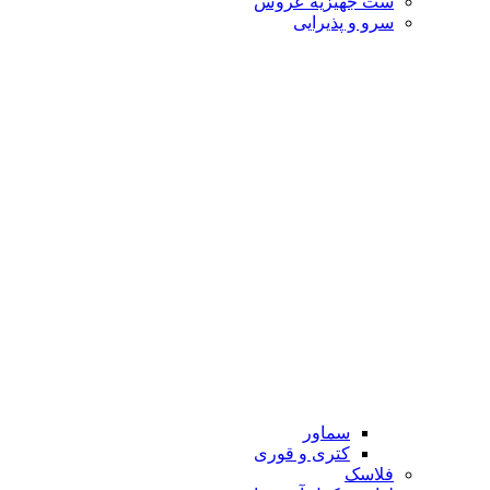
ست جهیزیه عروس
سرو و پذیرایی
سماور
کتری و قوری
فلاسک