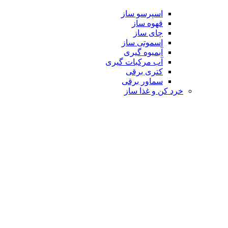
اسپرسو ساز
قهوه ساز
چای ساز
اسموتی ساز
آبمیوه گیری
آب مرکبات گیری
کتری برقی
سماور برقی
خرد کن و غذا ساز