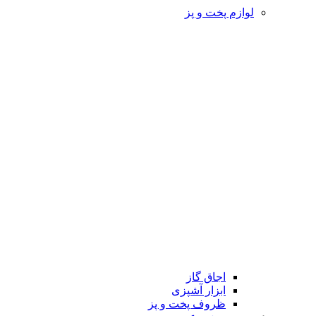
لوازم پخت و پز
اجاق گاز
ابزار آشپزی
ظروف پخت و پز