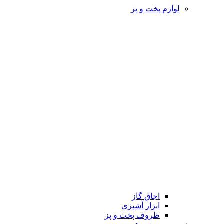
لوازم پخت و پز
اجاق گاز
ابزار آشپزی
ظروف پخت و پز