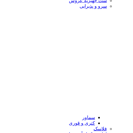
ست جهیزیه عروس
سرو و پذیرایی
سماور
کتری و قوری
فلاسک