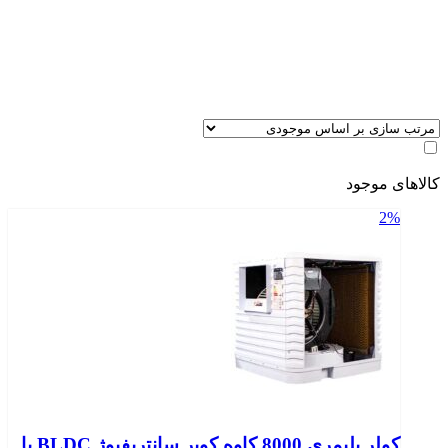
کالاهای موجود
2%
کولر پلیمری 8000 کاوه کویر سانتریفیوژ BLDC با