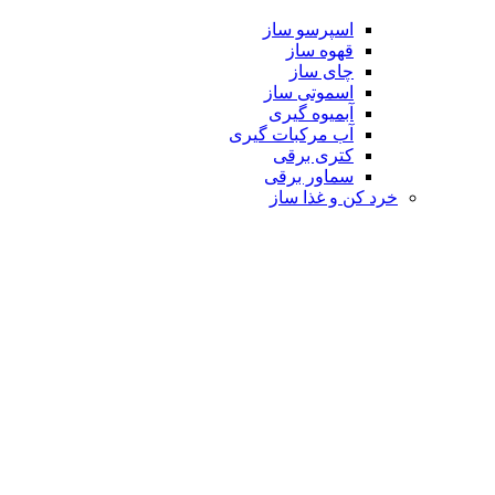
اسپرسو ساز
قهوه ساز
چای ساز
اسموتی ساز
آبمیوه گیری
آب مرکبات گیری
کتری برقی
سماور برقی
خرد کن و غذا ساز