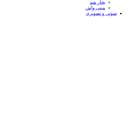
بخار شو
مینی واش
صوتی و تصویری