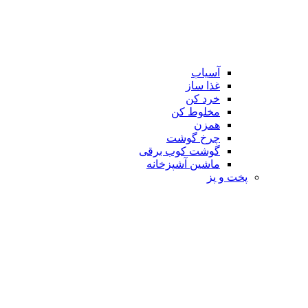
آسیاب
غذا ساز
خرد کن
مخلوط کن
همزن
چرخ گوشت
گوشت کوب برقی
ماشین آشپزخانه
پخت و پز