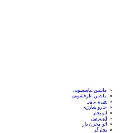
ماشین لباسشویی
ماشین ظرفشویی
جارو برقی
جارو شارژی
اتو بخار
اتو پرس
اتو مخزن دار
بخارگر