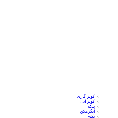
کولر گازی
کولر آبی
پنکه
آبگرمکن
پکیج