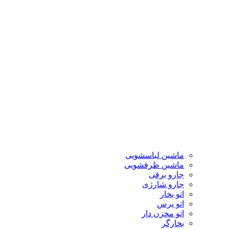
ماشین لباسشویی
ماشین ظرفشویی
جارو برقی
جارو شارژی
اتو بخار
اتو پرس
اتو مخزن دار
بخارگر