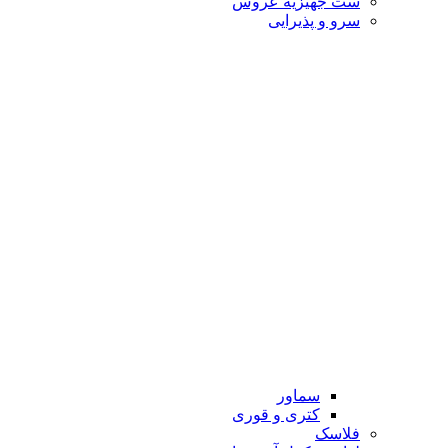
ست جهیزیه عروس
سرو و پذیرایی
سماور
کتری و قوری
فلاسک