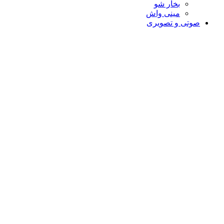
بخار شو
مینی واش
صوتی و تصویری