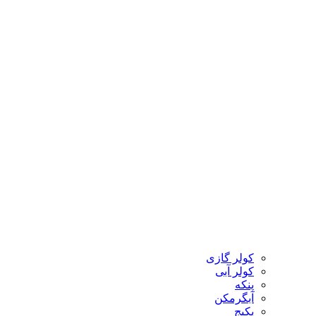
کولر گازی
کولر آبی
پنکه
آبگرمکن
پکیج