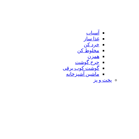
آسیاب
غذا ساز
خرد کن
مخلوط کن
همزن
چرخ گوشت
گوشت کوب برقی
ماشین آشپزخانه
پخت و پز