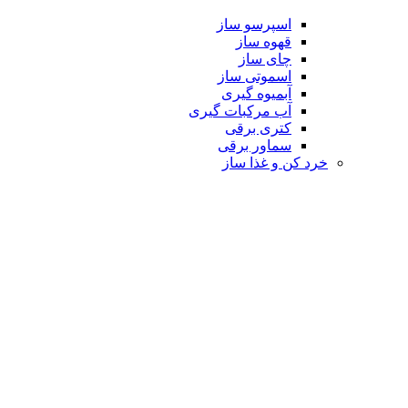
اسپرسو ساز
قهوه ساز
چای ساز
اسموتی ساز
آبمیوه گیری
آب مرکبات گیری
کتری برقی
سماور برقی
خرد کن و غذا ساز