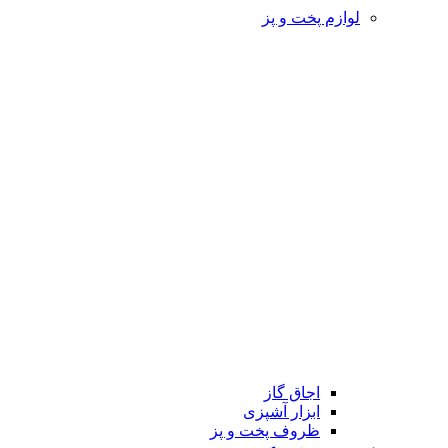
لوازم پخت و پز
اجاق گاز
ابزار آشپزی
ظروف پخت و پز