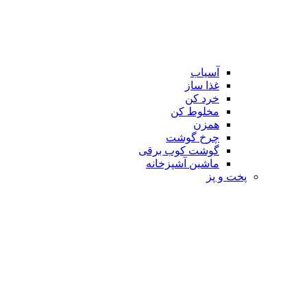
آسیاب
غذا ساز
خرد کن
مخلوط کن
همزن
چرخ گوشت
گوشت کوب برقی
ماشین آشپزخانه
پخت و پز