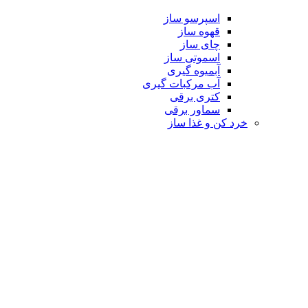
اسپرسو ساز
قهوه ساز
چای ساز
اسموتی ساز
آبمیوه گیری
آب مرکبات گیری
کتری برقی
سماور برقی
خرد کن و غذا ساز