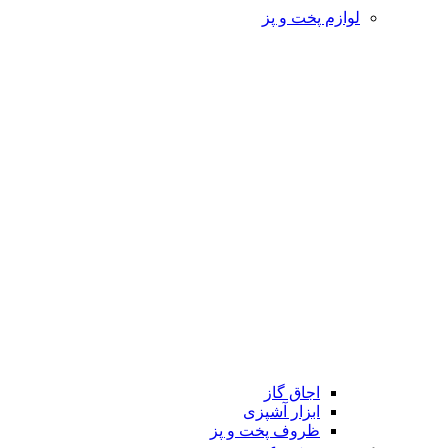
لوازم پخت و پز
اجاق گاز
ابزار آشپزی
ظروف پخت و پز