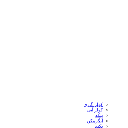
کولر گازی
کولر آبی
پنکه
آبگرمکن
پکیج