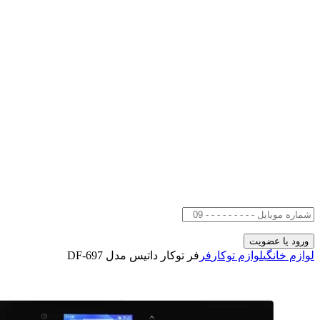
لوازم خانگی
لوازم توکار
فر
فر توکار داتیس مدل DF-697