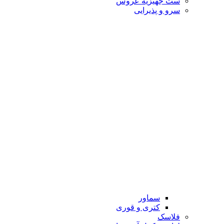
ست جهیزیه عروس
سرو و پذیرایی
سماور
کتری و قوری
فلاسک