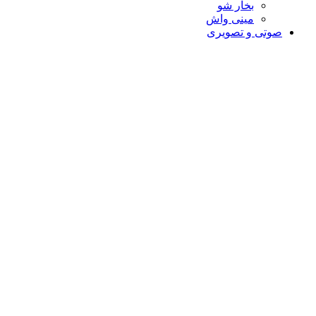
بخار شو
مینی واش
صوتی و تصویری