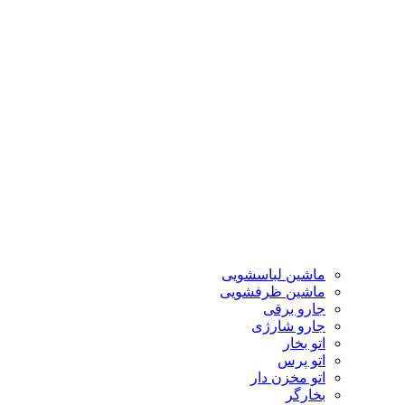
ماشین لباسشویی
ماشین ظرفشویی
جارو برقی
جارو شارژی
اتو بخار
اتو پرس
اتو مخزن دار
بخارگر