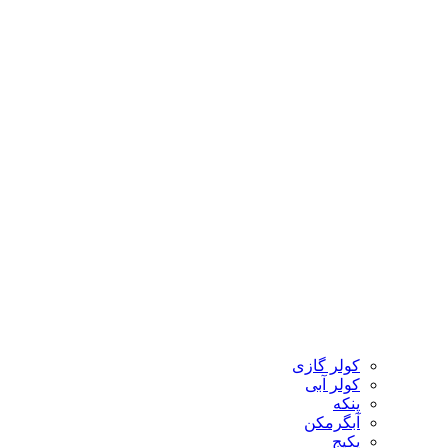
کولر گازی
کولر آبی
پنکه
آبگرمکن
پکیج