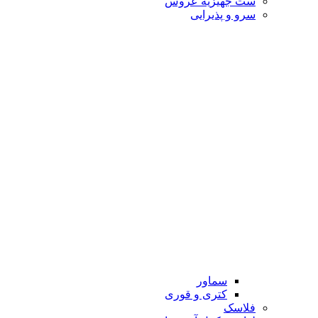
ست جهیزیه عروس
سرو و پذیرایی
سماور
کتری و قوری
فلاسک