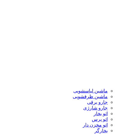
ماشین لباسشویی
ماشین ظرفشویی
جارو برقی
جارو شارژی
اتو بخار
اتو پرس
اتو مخزن دار
بخارگر