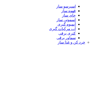
اسپرسو ساز
قهوه ساز
چای ساز
اسموتی ساز
آبمیوه گیری
آب مرکبات گیری
کتری برقی
سماور برقی
خرد کن و غذا ساز