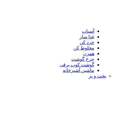
آسیاب
غذا ساز
خرد کن
مخلوط کن
همزن
چرخ گوشت
گوشت کوب برقی
ماشین آشپزخانه
پخت و پز