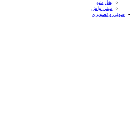
بخار شو
مینی واش
صوتی و تصویری