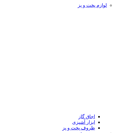
لوازم پخت و پز
اجاق گاز
ابزار آشپزی
ظروف پخت و پز