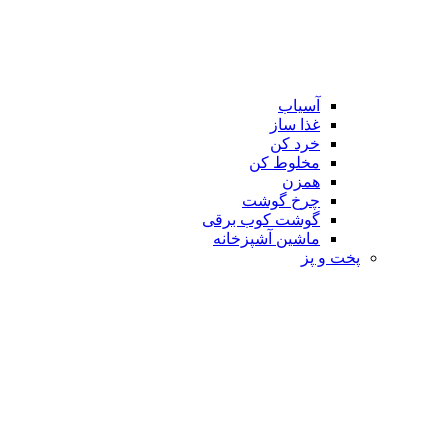
آسیاب
غذا ساز
خرد کن
مخلوط کن
همزن
چرخ گوشت
گوشت کوب برقی
ماشین آشپزخانه
پخت و پز