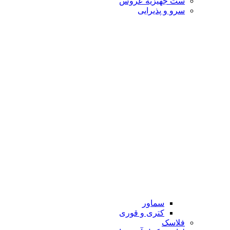
ست جهیزیه عروس
سرو و پذیرایی
سماور
کتری و قوری
فلاسک