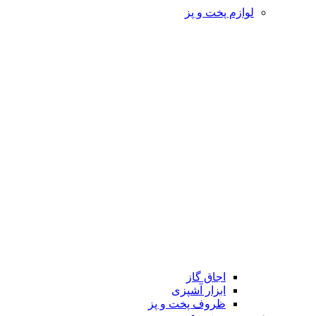
لوازم پخت و پز
اجاق گاز
ابزار آشپزی
ظروف پخت و پز