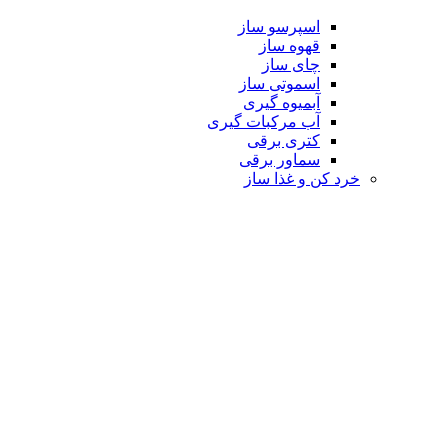
اسپرسو ساز
قهوه ساز
چای ساز
اسموتی ساز
آبمیوه گیری
آب مرکبات گیری
کتری برقی
سماور برقی
خرد کن و غذا ساز