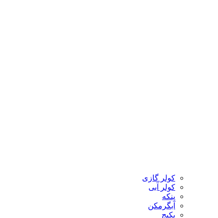
کولر گازی
کولر آبی
پنکه
آبگرمکن
پکیج