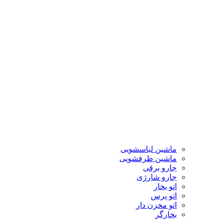
ماشین لباسشویی
ماشین ظرفشویی
جارو برقی
جارو شارژی
اتو بخار
اتو پرس
اتو مخزن دار
بخارگر